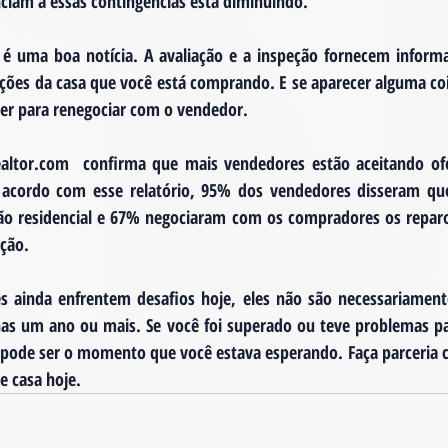
iam a essas contingências está diminuindo.
é uma boa notícia. A avaliação e a inspeção fornecem informa
ições da casa que você está comprando. E se aparecer alguma cois
er para renegociar com o vendedor.
altor.com  confirma que mais vendedores estão aceitando ofe
e acordo com esse relatório, 95% dos vendedores disseram qu
ão residencial e 67% negociaram com os compradores os reparo
eção.
 ainda enfrentem desafios hoje, eles não são necessariamen
as um ano ou mais. Se você foi superado ou teve problemas pa
pode ser o momento que você estava esperando. Faça parceria co
e casa hoje.