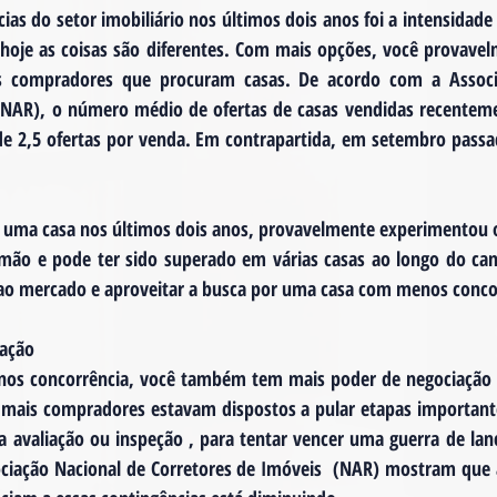
ias do setor imobiliário nos últimos dois anos foi a intensidade 
 hoje as coisas são diferentes. Com mais opções, você provave
s compradores que procuram casas. De acordo com a Associ
(NAR), o número médio de ofertas de casas vendidas recenteme
de 2,5 ofertas por venda. Em contrapartida, em setembro passad
 uma casa nos últimos dois anos, provavelmente experimentou o 
mão e pode ter sido superado em várias casas ao longo do cam
 ao mercado e aproveitar a busca por uma casa com menos conco
iação
os concorrência, você também tem mais poder de negociação
 mais compradores estavam dispostos a pular etapas important
 avaliação ou inspeção , para tentar vencer uma guerra de lan
ociação Nacional de Corretores de Imóveis  (NAR) mostram que