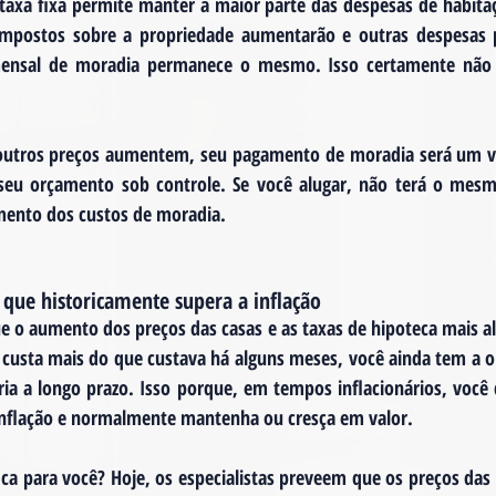
taxa fixa permite manter a maior parte das despesas de habit
 impostos sobre a propriedade aumentarão e outras despesas
nsal de moradia permanece o mesmo. Isso certamente não é
utros preços aumentem, seu pagamento de moradia será um val
seu orçamento sob controle. Se você alugar, não terá o mesmo
mento dos custos de moradia.
 que historicamente supera a inflação
 o aumento dos preços das casas e as taxas de hipoteca mais alt
custa mais do que custava há alguns meses, você ainda tem a o
ia a longo prazo. Isso porque, em tempos inflacionários, você d
inflação e normalmente mantenha ou cresça em valor.
ica para você? Hoje, os especialistas preveem que os preços das 