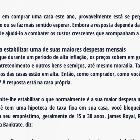
 em comprar uma casa este ano, provavelmente está se per
 ou se faz mais sentido esperar. Embora a resposta dependa da s
de ajudá-lo a combater os custos crescentes que acompanham a 
 a estabilizar uma de suas maiores despesas mensais
que durante um período de alta inflação, os preços sobem em gera
tretenimento e outros bens e serviços, até mesmo moradia. Ta
ços das casas estão em alta. Então, como comprador, como você
A resposta está na casa própria.
te-lhe estabilizar o que normalmente é a sua maior despesa m
ê tem uma hipoteca de taxa fixa em sua casa, você bloque
 seu empréstimo, geralmente de 15 a 30 anos. James Royal, Re
 Bankrate, diz: