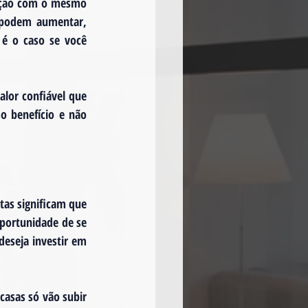
ação com o mesmo 
 podem aumentar, 
 o caso se você 
or confiável que 
 benefício e não 
as significam que 
portunidade de se 
eseja investir em 
casas só vão subir 