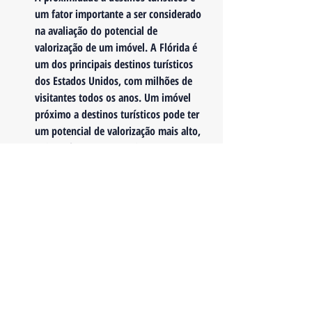
um fator importante a ser considerado 
na avaliação do potencial de 
valorização de um imóvel. A Flórida é 
um dos principais destinos turísticos 
dos Estados Unidos, com milhões de 
visitantes todos os anos. Um imóvel 
próximo a destinos turísticos pode ter 
um potencial de valorização mais alto, 
pois pode ser uma opção atraente para 
aluguel de curto prazo.
Em resumo, a avaliação do potencial de 
valorização de um imóvel na Flórida é um 
processo importante para tomar uma decisão 
informada e segura ao investir em imóveis.