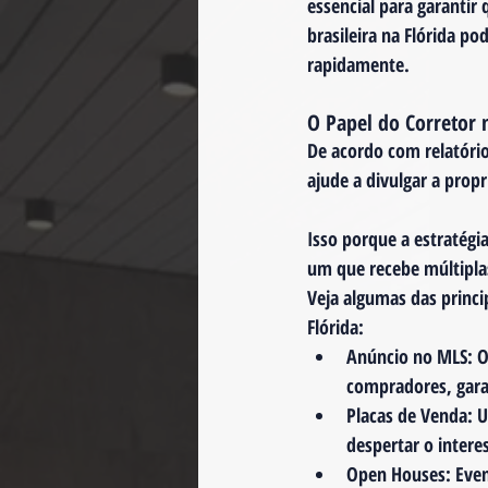
essencial para garantir
brasileira na Flórida po
rapidamente.
O Papel do Corretor 
De acordo com relatório
ajude a divulgar a propr
Isso porque a estratégi
um que recebe múltiplas
Veja algumas das princi
Flórida:
Anúncio no MLS
: 
compradores, garan
Placas de Venda
: 
despertar o intere
Open Houses
: Eve