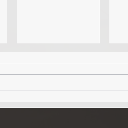
Por que 2025 é o Ano Ideal para
Opor
Investir em Imóvel em Orlando
Imobi
Grand