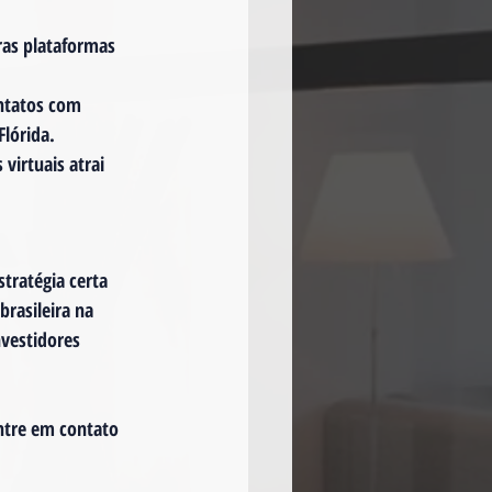
ras plataformas 
ntatos com 
lórida.
virtuais atrai 
tratégia certa 
rasileira na 
vestidores 
ntre em contato 