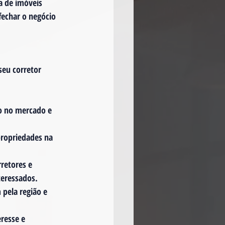
a de imóveis 
fechar o negócio 
seu corretor 
o no mercado e 
propriedades na 
retores e 
teressados.
pela região e 
resse e 