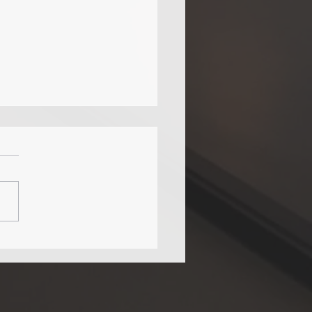
tunidades no Mercado
liário: Casas Menores,
es Vantagens