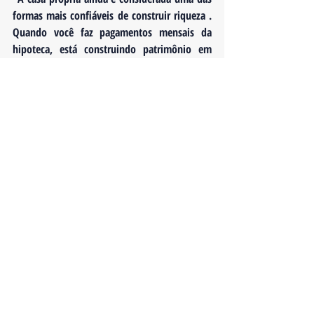
formas mais confiáveis ​​de construir riqueza
 . 
Quando você faz pagamentos mensais da 
hipoteca, está construindo patrimônio em 
sua casa que pode ser usado mais tarde. 
Quando você aluga, você não está investindo 
em seu futuro financeiro da mesma forma 
que está pagando uma hipoteca.”
Se você está tentando decidir entre continuar 
alugando ou comprar uma casa, entre em 
contato comigo para explorar suas opções. 
Com home equity e um escudo contra a 
inflação em jogo, pode fazer mais sentido 
comprar uma casa se você puder.