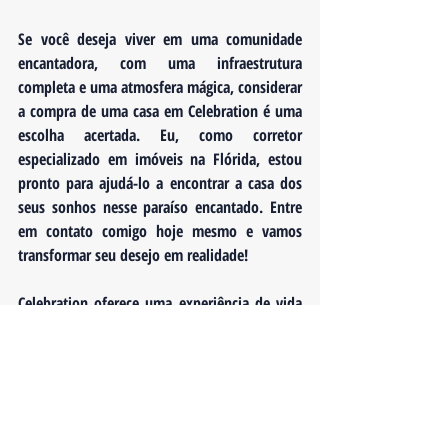
Se você deseja viver em uma comunidade 
encantadora, com uma infraestrutura 
completa e uma atmosfera mágica, considerar 
a compra de uma casa em Celebration é uma 
escolha acertada. Eu, como corretor 
especializado em imóveis na Flórida, estou 
pronto para ajudá-lo a encontrar a casa dos 
seus sonhos nesse paraíso encantado. Entre 
em contato comigo hoje mesmo e vamos 
transformar seu desejo em realidade!
Celebration oferece uma experiência de vida 
única, com encanto, magia e uma 
comunidade vibrante. Sua localização 
privilegiada, infraestrutura completa e 
oportunidades de investimento tornam essa 
cidade encantada um destino altamente 
desejado. Venha conhecer Celebration e 