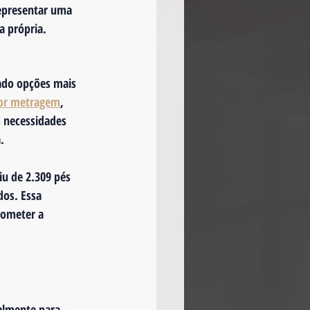
epresentar uma 
a própria.
ado opções mais 
or metragem
, 
s necessidades 
.
u de 2.309 pés 
os. Essa 
rometer a 
almente para 