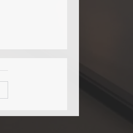
ue 2025 é o Ano Ideal para
tir em Imóvel em Orlando