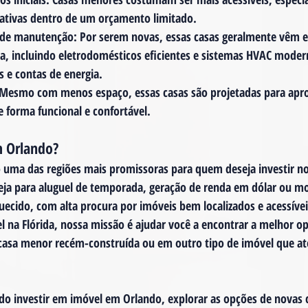
ativas dentro de um orçamento limitado.
 de manutenção
: Por serem novas, essas casas geralmente vêm 
a, incluindo eletrodomésticos eficientes e sistemas HVAC moder
 e contas de energia.
 Mesmo com menos espaço, essas casas são projetadas para apro
 forma funcional e confortável.
m Orlando?
 uma das regiões mais promissoras para quem deseja investir n
 Seja para aluguel de temporada, geração de renda em dólar ou mo
cido, com alta procura por imóveis bem localizados e acessívei
l na Flórida
, nossa missão é ajudar você a encontrar a melhor o
asa menor recém-construída ou em outro tipo de imóvel que at
do 
investir em imóvel em Orlando
, explorar as opções de novas