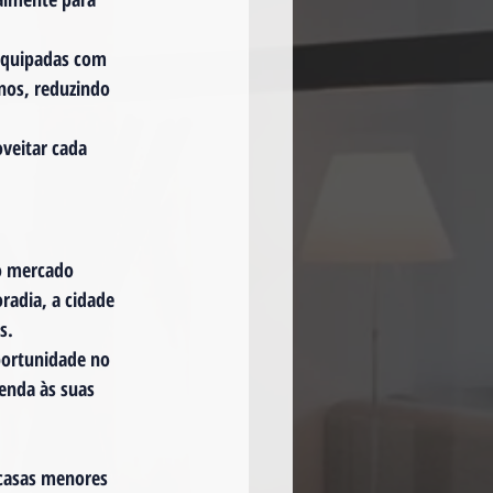
equipadas com 
nos, reduzindo 
veitar cada 
o mercado 
radia, a cidade 
s.
portunidade no 
enda às suas 
 casas menores 