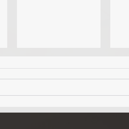
Como Vender Seu Imóvel Mais
Por q
Rápido na Flórida
Inves