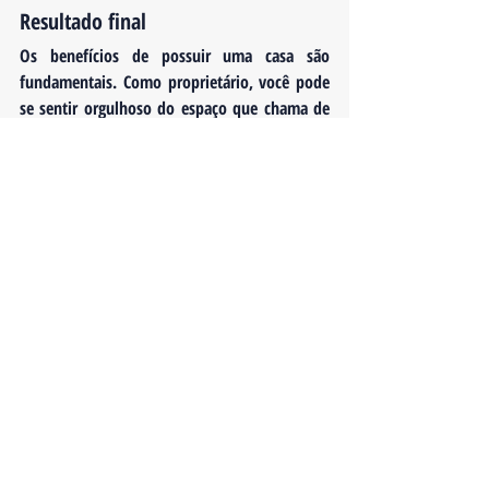
Resultado final
Os benefícios de possuir uma casa são 
fundamentais. Como proprietário, você pode 
se sentir orgulhoso do espaço que chama de 
lar e saber que fez um bom investimento 
financeiro. Para saber como a casa própria 
pode ajudá-lo, entre em contato com um 
consultor imobiliário local para iniciar a 
conversa hoje.
Posts recentes
Ver tudo