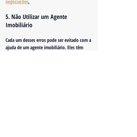
negociações
.
5. Não Utilizar um Agente 
Imobiliário
Cada um desses erros pode ser evitado com a 
ajuda de um agente imobiliário. Eles têm 
experiência em precificação, marketing e 
negociação, o que pode facilitar o processo 
de venda e resultar em um preço final mais 
alto. 
Saiba mais sobre a importância de 
contar com um corretor
.