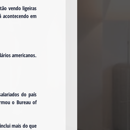
o vendo ligeiras 
á acontecendo em 
ários americanos. 
lariados do país 
rmou o Bureau of 
nclui mais do que 