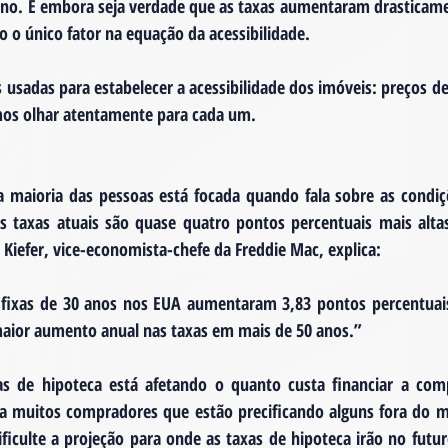
ano. E embora seja verdade que as taxas aumentaram drasticame
o o único fator na equação da acessibilidade.
 usadas para estabelecer a acessibilidade dos imóveis: preços de
amos olhar atentamente para cada um.
a maioria das pessoas está focada quando fala sobre as condi
as taxas atuais são quase quatro pontos percentuais mais alt
 Kiefer, vice-economista-chefe da Freddie Mac, explica:
 fixas de 30 anos nos EUA aumentaram 3,83 pontos percentuais
maior aumento anual nas taxas em mais de 50 anos.”
s de hipoteca está afetando o quanto custa financiar a com
a muitos compradores que estão precificando alguns fora do m
ificulte a projeção para onde as taxas de hipoteca irão no futuro