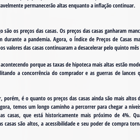
vavelmente permanecerão altas enquanto a inflação continuar.
o são os preços das casas. Os preços das casas ganharam manc
m durante a pandemia. Agora, o Índice de Preços de Casas mai
 os valores das casas continuaram a desacelerar pelo quinto mês
á acontecendo porque as taxas de hipoteca mais altas estão mo
ilitando a concorrência do comprador e as guerras de lances 
r, porém, é o quanto os preços das casas ainda são mais altos 
ora, temos um longo caminho a percorrer para chegar a níveis
das casas, que está historicamente mais próximo de 4%. Qu
as casas são altos, a acessibilidade e seu poder de compra tor